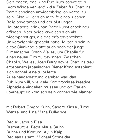
Geizkragen, das Kino-Publikum schwelgt in
„Vom Winde verweht“ - die Zeiten für Chaplins
Tramp scheinen unwiederbringlich vorbei zu
sein. Also will er sich mithilfe eines irischen
Religionsdramas und der blutjungen
Hauptdarstellerin Joan Barry künstlerisch neu
erfinden. Aber beide erweisen sich als
widerspenstiger, als das erfolgsverwöhnte
Universalgenie gedacht hätte. Mitten hinein in
diese Sinnkrise platzt auch noch der junge
Filmemacher Orson Welles, um Chaplin für
einen neuen Film zu gewinnen. Zwischen
Chaplin, Welles, Joan Barry sowie Chaplins treu
ergebenem japanischen Diener Kono entspinnt
sich schnell eine turbulente
Auseinandersetzung darüber, was das
Publikum will, wie viele Kompromisse kreative
Alphatiere eingehen müssen und ob Frauen
überhaupt so komisch sein können wie Männer.
mit Robert Gregor Kühn, Sandro Kirtzel, Timo
Wenzel und Lina Maria Bullwinkel
Regie: Jacoub Eisa
Dramaturgie: Petra Maria Grühn
Bühne und Kostüm: Aylin Kaip
Regieassistenz: Michael Schneider